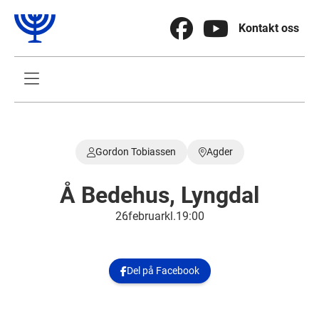


Kontakt oss

Gordon Tobiassen
Agder


Å Bedehus, Lyngdal
26
.
februar
kl.
19:00
Del på Facebook
