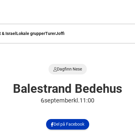
 & Israel
Lokale grupper
Turer
Joffi
Dagfinn Nese

Balestrand Bedehus
6
.
september
kl.
11:00
Del på Facebook
