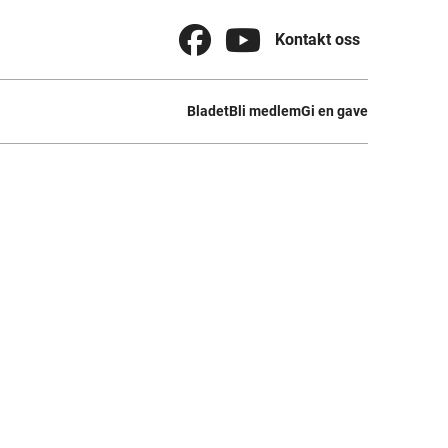


Kontakt oss
Bladet
Bli medlem
Gi en gave