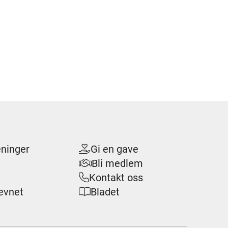
eninger
Gi en gave

Bli medlem

Kontakt oss

evnet
Bladet
