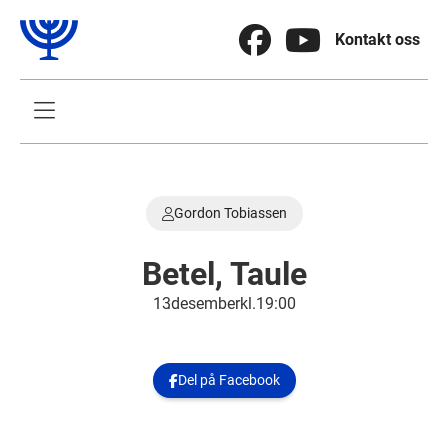


Kontakt oss

Gordon Tobiassen

Betel, Taule
13
.
desember
kl.
19:00
Del på Facebook
