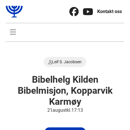


Kontakt oss

Leif S. Jacobsen

Bibelhelg Kilden
Bibelmisjon, Kopparvik
Karmøy
21
.
august
kl.
17:13