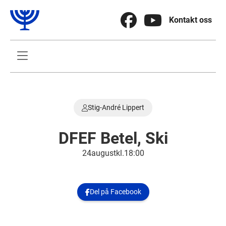


Kontakt oss

Stig-André Lippert

DFEF Betel, Ski
24
.
august
kl.
18:00
Del på Facebook
