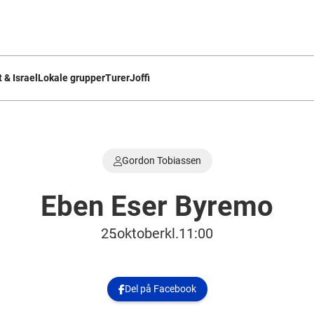
 & Israel
Lokale grupper
Turer
Joffi
Gordon Tobiassen

Eben Eser Byremo
25
.
oktober
kl.
11:00
Del på Facebook
