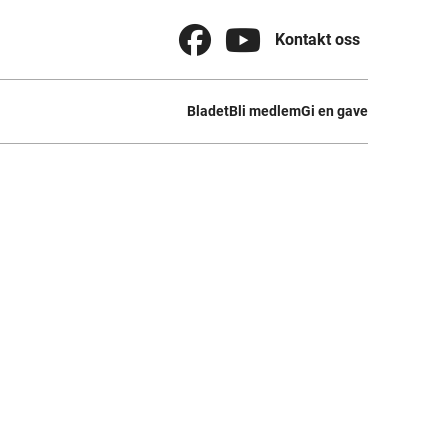


Kontakt oss
Bladet
Bli medlem
Gi en gave