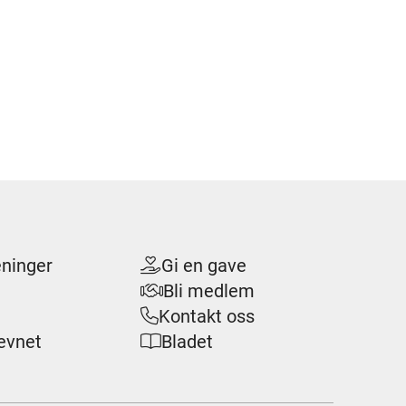
eninger
Gi en gave

Bli medlem

Kontakt oss

evnet
Bladet
