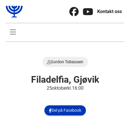


Kontakt oss

Gordon Tobiassen

Filadelfia, Gjøvik
25
.
oktober
kl.
16:00
Del på Facebook
