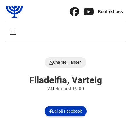


Kontakt oss

Charles Hansen

Filadelfia, Varteig
24
.
februar
kl.
19:00
Del på Facebook
