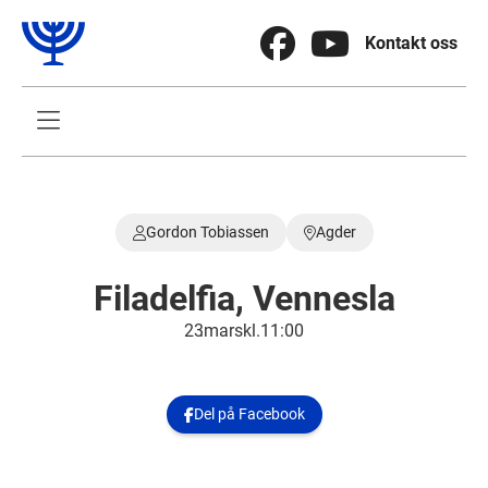


Kontakt oss

Gordon Tobiassen
Agder


Filadelfia, Vennesla
23
.
mars
kl.
11:00
Del på Facebook
