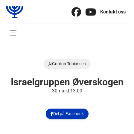


Kontakt oss

Gordon Tobiassen

Israelgruppen Øverskogen
30
.
mai
kl.
13:00
Del på Facebook
