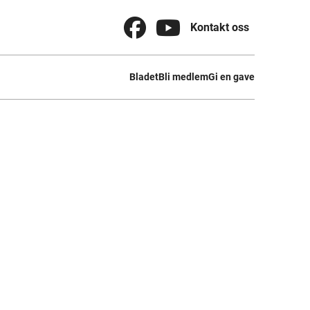


Kontakt oss
Bladet
Bli medlem
Gi en gave