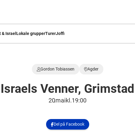
 & Israel
Lokale grupper
Turer
Joffi
Gordon Tobiassen
Agder


Israels Venner, Grimstad
20
.
mai
kl.
19:00
Del på Facebook
