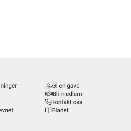
eninger
Gi en gave

Bli medlem

Kontakt oss

evnet
Bladet
