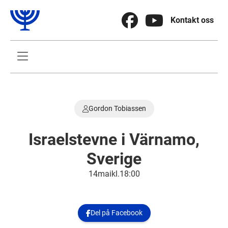


Kontakt oss

Gordon Tobiassen

Israelstevne i Värnamo,
Sverige
14
.
mai
kl.
18:00
Del på Facebook
