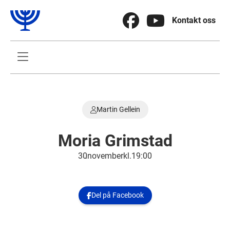


Kontakt oss

Martin Gellein

Moria Grimstad
30
.
november
kl.
19:00
Del på Facebook
