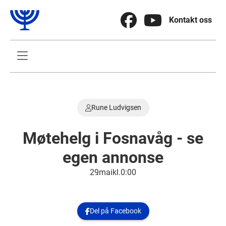


Kontakt oss

Rune Ludvigsen

Møtehelg i Fosnavåg - se
egen annonse
29
.
mai
kl.
0:00
Del på Facebook
