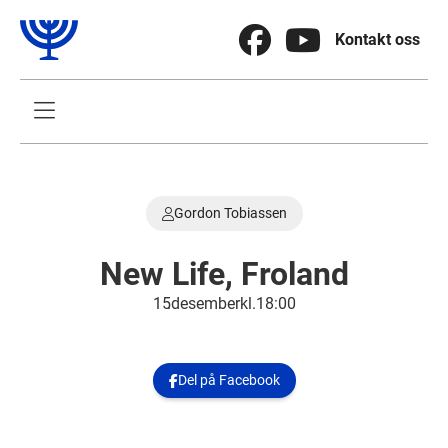


Kontakt oss

Gordon Tobiassen

New Life, Froland
15
.
desember
kl.
18:00
Del på Facebook
