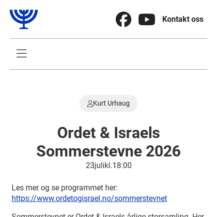


Kontakt oss

Kurt Urhaug

Ordet & Israels
Sommerstevne 2026
23
.
juli
kl.
18:00
Les mer og se programmet her:
https://www.ordetogisrael.no/sommerstevnet
Sommerstevnet er Ordet & Israels årlige storsamling. Her