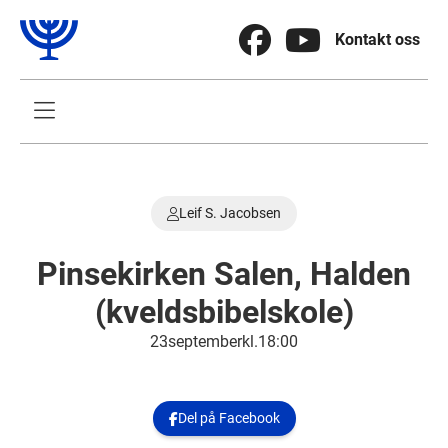


Kontakt oss

Leif S. Jacobsen

Pinsekirken Salen, Halden
(kveldsbibelskole)
23
.
september
kl.
18:00
Del på Facebook
