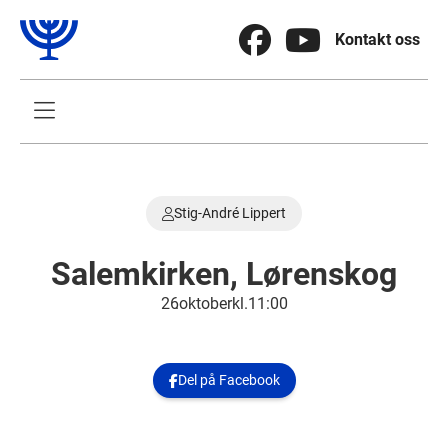


Kontakt oss

Stig-André Lippert

Salemkirken, Lørenskog
26
.
oktober
kl.
11:00
Del på Facebook
