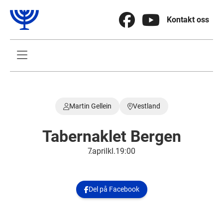


Kontakt oss

Martin Gellein
Vestland


Tabernaklet Bergen
7
.
april
kl.
19:00
Del på Facebook
