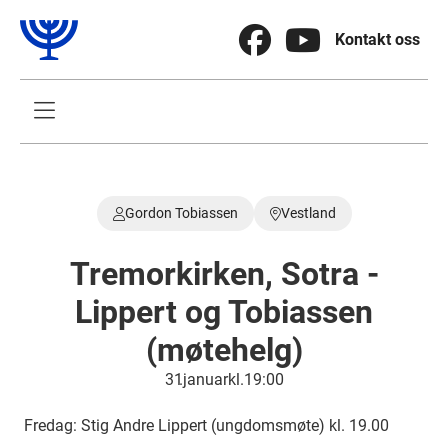


Kontakt oss

Gordon Tobiassen
Vestland


Tremorkirken, Sotra -
Lippert og Tobiassen
(møtehelg)
31
.
januar
kl.
19:00
Fredag: Stig Andre Lippert (ungdomsmøte) kl. 19.00