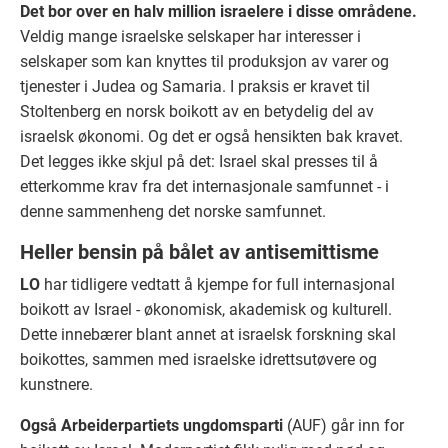
Det bor over en halv million israelere i disse områdene.
Veldig mange israelske selskaper har interesser i
selskaper som kan knyttes til produksjon av varer og
tjenester i Judea og Samaria. I praksis er kravet til
Stoltenberg en norsk boikott av en betydelig del av
israelsk økonomi. Og det er også hensikten bak kravet.
Det legges ikke skjul på det: Israel skal presses til å
etterkomme krav fra det internasjonale samfunnet - i
denne sammenheng det norske samfunnet.
Heller bensin på bålet av antisemittisme
LO
har tidligere vedtatt å kjempe for full internasjonal
boikott av Israel - økonomisk, akademisk og kulturell.
Dette innebærer blant annet at israelsk forskning skal
boikottes, sammen med israelske idrettsutøvere og
kunstnere.
Også Arbeiderpartiets ungdomsparti
(AUF) går inn for