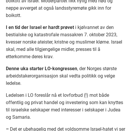
boikott av Israel. Moderpartiet fikk nylig med nød og
neppe avverget at også landsstyremøte gikk inn for
boikott.
I en tid der Israel er hardt prøvet
i kjølvannet av den
bestialske og katastrofale massakren 7. oktober 2023,
kvesser norske ateister, kristne og muslimer klørne. Israel
skal, med alle tilgjengelige midler, presses til å
etterkomme deres krav.
Denne uka starter LO-kongressen
, der Norges største
arbeidstakerorganisasjon skal vedta politikk og velge
ledelse.
Ledelsen i LO foreslår nå et lovforbud (!) mot både
offentlig og privat handel og investering som kan knyttes
til israelske selskaper med interesser i selskaper i Judea
og Samaria.
–
Det er ubehagelig med det voldsomme Israel-hatet vi ser