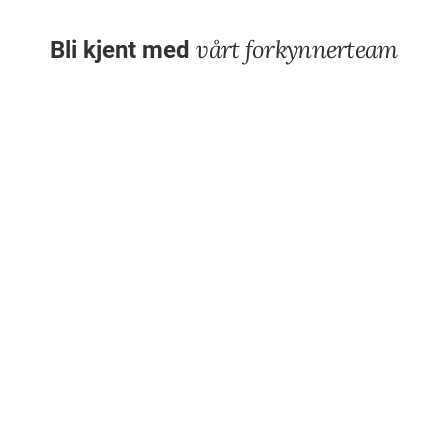
vårt forkynnerteam
Bli kjent med
Dagfinn Nese
Gordon
Markus Drange
Forkynner
Tobiassen
Loka
Forkynner
Forkynner