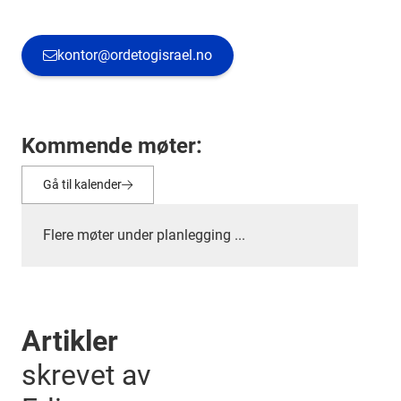
kontor@ordetogisrael.no

Kommende møter:
Gå til kalender

Flere møter under planlegging ...
Artikler
skrevet av