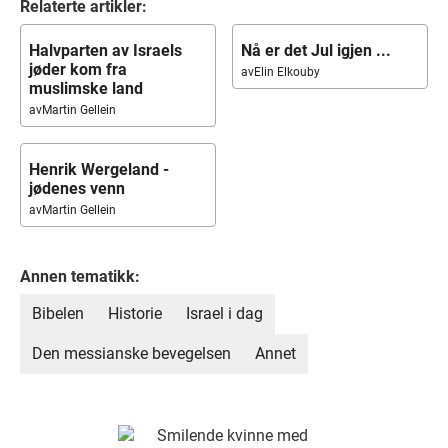
Relaterte artikler:
Halvparten av Israels
Nå er det Jul igjen ...
jøder kom fra
av
Elin Elkouby
muslimske land
av
Martin Gellein
Henrik Wergeland -
jødenes venn
av
Martin Gellein
Annen tematikk:
Bibelen
Historie
Israel i dag
Den messianske bevegelsen
Annet