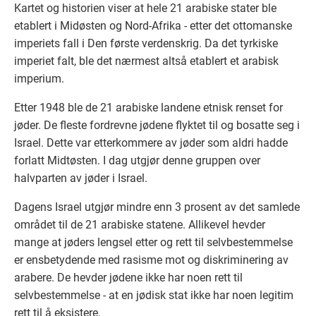
Kartet og historien viser at hele 21 arabiske stater ble
etablert i Midøsten og Nord-Afrika - etter det ottomanske
imperiets fall i Den første verdenskrig. Da det tyrkiske
imperiet falt, ble det nærmest altså etablert et arabisk
imperium.
Etter 1948 ble de 21 arabiske landene etnisk renset for
jøder. De fleste fordrevne jødene flyktet til og bosatte seg i
Israel. Dette var etterkommere av jøder som aldri hadde
forlatt Midtøsten. I dag utgjør denne gruppen over
halvparten av jøder i Israel.
Dagens Israel utgjør mindre enn 3 prosent av det samlede
området til de 21 arabiske statene. Allikevel hevder
mange at jøders lengsel etter og rett til selvbestemmelse
er ensbetydende med rasisme mot og diskriminering av
arabere. De hevder jødene ikke har noen rett til
selvbestemmelse - at en jødisk stat ikke har noen legitim
rett til å eksistere.