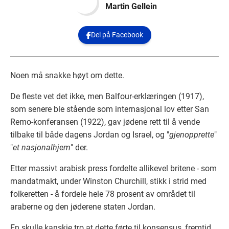
Martin Gellein
Del på Facebook

Noen må snakke høyt om dette.
De fleste vet det ikke, men Balfour-erklæringen (1917),
som senere ble stående som internasjonal lov etter San
Remo-konferansen (1922), gav jødene rett til å vende
tilbake til både dagens Jordan og Israel, og "
gjenopprette
"
"
et nasjonalhjem
" der.
Etter massivt arabisk press fordelte allikevel britene - som
mandatmakt, under Winston Churchill, stikk i strid med
folkeretten - å fordele hele 78 prosent av området til
araberne og den jøderene staten Jordan.
En skulle kanskje tro at dette førte til konsensus, fremtid