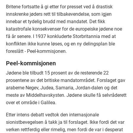
Britene fortsatte å gi etter for presset ved å drastisk
innskrenke jøders rett til tilbakevendelse, som igjen
innebar et tydelig brudd med mandatet. Det fikk
katastrofale konsekvenser for de europeiske jødene noe
få år senere. I 1937 konkluderte Storbritannia med at
konflikten ikke kunne løses, og en ny delingsplan ble
foreslått - Peel-kommisjonen.
Peel-kommisjonen
Jødene ble tilbudt 15 prosent av de resterende 22
prosentene av det britiske mandatområdet. Forslaget gav
araberne Negev, Judea, Samaria, Jordan-dalen og det
meste av Middelhavskysten. Jødene skulle få selvråderett
over et område i Galilea.
Etter intens debatt vedtok den internasjonale
sionistbevegelsen å takk ja til forslaget. Ikke fordi det var
verken rettferdig eller rimelig, men fordi de var i desperat