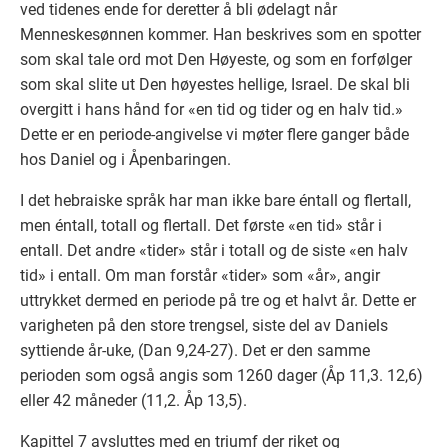
ved tidenes ende for deretter å bli ødelagt når
Menneskesønnen kommer. Han beskrives som en spotter
som skal tale ord mot Den Høyeste, og som en forfølger
som skal slite ut Den høyestes hellige, Israel. De skal bli
overgitt i hans hånd for «en tid og tider og en halv tid.»
Dette er en periode-angivelse vi møter flere ganger både
hos Daniel og i Åpenbaringen.
I det hebraiske språk har man ikke bare éntall og flertall,
men éntall, totall og flertall. Det første «en tid» står i
entall. Det andre «tider» står i totall og de siste «en halv
tid» i entall. Om man forstår «tider» som «år», angir
uttrykket dermed en periode på tre og et halvt år. Dette er
varigheten på den store trengsel, siste del av Daniels
syttiende år-uke, (Dan 9,24-27). Det er den samme
perioden som også angis som 1260 dager (Åp 11,3. 12,6)
eller 42 måneder (11,2. Åp 13,5).
Kapittel 7 avsluttes med en triumf der riket og