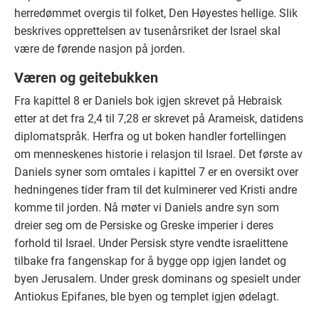
herredømmet overgis til folket, Den Høyestes hellige. Slik
beskrives opprettelsen av tusenårsriket der Israel skal
være de førende nasjon på jorden.
Væren og geitebukken
Fra kapittel 8 er Daniels bok igjen skrevet på Hebraisk
etter at det fra 2,4 til 7,28 er skrevet på Arameisk, datidens
diplomatspråk. Herfra og ut boken handler fortellingen
om menneskenes historie i relasjon til Israel. Det første av
Daniels syner som omtales i kapittel 7 er en oversikt over
hedningenes tider fram til det kulminerer ved Kristi andre
komme til jorden. Nå møter vi Daniels andre syn som
dreier seg om de Persiske og Greske imperier i deres
forhold til Israel. Under Persisk styre vendte israelittene
tilbake fra fangenskap for å bygge opp igjen landet og
byen Jerusalem. Under gresk dominans og spesielt under
Antiokus Epifanes, ble byen og templet igjen ødelagt.