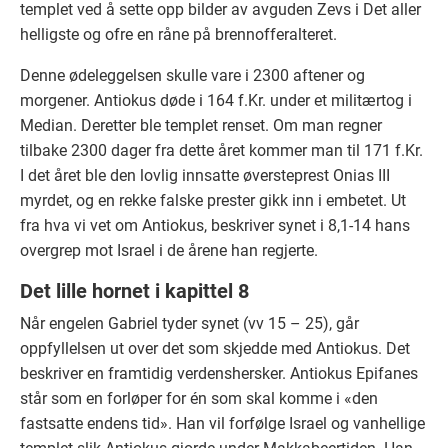
templet ved å sette opp bilder av avguden Zevs i Det aller
helligste og ofre en råne på brennofferalteret.
Denne ødeleggelsen skulle vare i 2300 aftener og
morgener. Antiokus døde i 164 f.Kr. under et militærtog i
Median. Deretter ble templet renset. Om man regner
tilbake 2300 dager fra dette året kommer man til 171 f.Kr.
I det året ble den lovlig innsatte øversteprest Onias III
myrdet, og en rekke falske prester gikk inn i embetet. Ut
fra hva vi vet om Antiokus, beskriver synet i 8,1-14 hans
overgrep mot Israel i de årene han regjerte.
Det lille hornet i kapittel 8
Når engelen Gabriel tyder synet (vv 15 – 25), går
oppfyllelsen ut over det som skjedde med Antiokus. Det
beskriver en framtidig verdenshersker. Antiokus Epifanes
står som en forløper for én som skal komme i «den
fastsatte endens tid». Han vil forfølge Israel og vanhellige