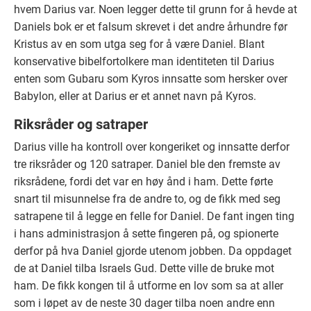
hvem Darius var. Noen legger dette til grunn for å hevde at
Daniels bok er et falsum skrevet i det andre århundre før
Kristus av en som utga seg for å være Daniel. Blant
konservative bibelfortolkere man identiteten til Darius
enten som Gubaru som Kyros innsatte som hersker over
Babylon, eller at Darius er et annet navn på Kyros.
Riksråder og satraper
Darius ville ha kontroll over kongeriket og innsatte derfor
tre riksråder og 120 satraper. Daniel ble den fremste av
riksrådene, fordi det var en høy ånd i ham. Dette førte
snart til misunnelse fra de andre to, og de fikk med seg
satrapene til å legge en felle for Daniel. De fant ingen ting
i hans administrasjon å sette fingeren på, og spionerte
derfor på hva Daniel gjorde utenom jobben. Da oppdaget
de at Daniel tilba Israels Gud. Dette ville de bruke mot
ham. De fikk kongen til å utforme en lov som sa at aller
som i løpet av de neste 30 dager tilba noen andre enn