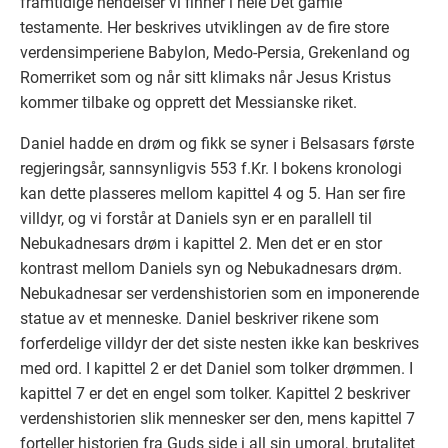
framtidige hendelser vi finner i hele Det gamle
testamente. Her beskrives utviklingen av de fire store
verdensimperiene Babylon, Medo-Persia, Grekenland og
Romerriket som og når sitt klimaks når Jesus Kristus
kommer tilbake og opprett det Messianske riket.
Daniel hadde en drøm og fikk se syner i Belsasars første
regjeringsår, sannsynligvis 553 f.Kr. I bokens kronologi
kan dette plasseres mellom kapittel 4 og 5. Han ser fire
villdyr, og vi forstår at Daniels syn er en parallell til
Nebukadnesars drøm i kapittel 2. Men det er en stor
kontrast mellom Daniels syn og Nebukadnesars drøm.
Nebukadnesar ser verdenshistorien som en imponerende
statue av et menneske. Daniel beskriver rikene som
forferdelige villdyr der det siste nesten ikke kan beskrives
med ord. I kapittel 2 er det Daniel som tolker drømmen. I
kapittel 7 er det en engel som tolker. Kapittel 2 beskriver
verdenshistorien slik mennesker ser den, mens kapittel 7
forteller historien fra Guds side i all sin umoral, brutalitet