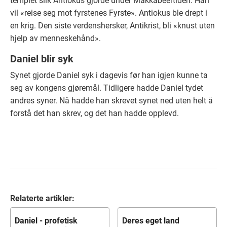
templet slik Antiokus gjorde under Makkabeertiden. Han
vil «reise seg mot fyrstenes Fyrste». Antiokus ble drept i
en krig. Den siste verdenshersker, Antikrist, bli «knust uten
hjelp av menneskehånd».
Daniel blir syk
Synet gjorde Daniel syk i dagevis før han igjen kunne ta
seg av kongens gjøremål. Tidligere hadde Daniel tydet
andres syner. Nå hadde han skrevet synet ned uten helt å
forstå det han skrev, og det han hadde opplevd.
Relaterte artikler:
Daniel - profetisk
Deres eget land