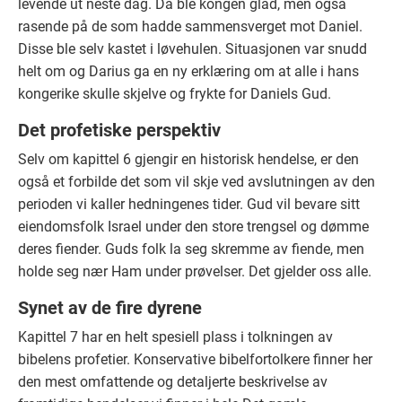
levende ut neste dag. Da ble kongen glad, men også
rasende på de som hadde sammensverget mot Daniel.
Disse ble selv kastet i løvehulen. Situasjonen var snudd
helt om og Darius ga en ny erklæring om at alle i hans
kongerike skulle skjelve og frykte for Daniels Gud.
Det profetiske perspektiv
Selv om kapittel 6 gjengir en historisk hendelse, er den
også et forbilde det som vil skje ved avslutningen av den
perioden vi kaller hedningenes tider. Gud vil bevare sitt
eiendomsfolk Israel under den store trengsel og dømme
deres fiender. Guds folk la seg skremme av fiende, men
holde seg nær Ham under prøvelser. Det gjelder oss alle.
Synet av de fire dyrene
Kapittel 7 har en helt spesiell plass i tolkningen av
bibelens profetier. Konservative bibelfortolkere finner her
den mest omfattende og detaljerte beskrivelse av