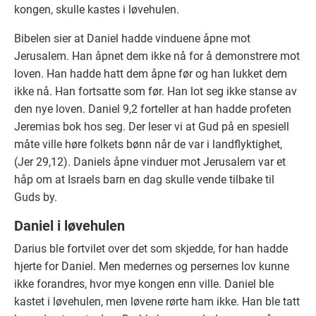
kongen, skulle kastes i løvehulen.
Bibelen sier at Daniel hadde vinduene åpne mot
Jerusalem. Han åpnet dem ikke nå for å demonstrere mot
loven. Han hadde hatt dem åpne før og han lukket dem
ikke nå. Han fortsatte som før. Han lot seg ikke stanse av
den nye loven. Daniel 9,2 forteller at han hadde profeten
Jeremias bok hos seg. Der leser vi at Gud på en spesiell
måte ville høre folkets bønn når de var i landflyktighet,
(Jer 29,12). Daniels åpne vinduer mot Jerusalem var et
håp om at Israels barn en dag skulle vende tilbake til
Guds by.
Daniel i løvehulen
Darius ble fortvilet over det som skjedde, for han hadde
hjerte for Daniel. Men medernes og persernes lov kunne
ikke forandres, hvor mye kongen enn ville. Daniel ble
kastet i løvehulen, men løvene rørte ham ikke. Han ble tatt