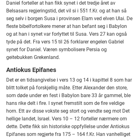
Daniel forteller at han fikk synet i det tredje året av
Belsasars regjeringstid, det vil si i 551 f.Kr. og at han så
seg selv i borgen Susa i provinsen Elam ved elven Ulai. De
fleste bibelfortolkere mener at han befant seg i Babylon
og at han i synet var forlyttet til Susa. Vers 27 kan også
tyde på det. Fra vers 15 til 26 forklarer engelen Gabriel
synet for Daniel. Væren symbolisere Persia og
geitebukken Grekenland.
Antiokus Epifanes
Det er en tidsangivelse i vers 13 og 14 i kapittel 8 som har
blitt tolket på forskjellig måte. Etter Alexander den store,
som døde under en fest i Babylon bare 33 år gammel, ble
hans rike delt i fire. I synet fremstilt som de fire veldige
horn. Ett av disse vokste seg stort og vendte seg mot Det
hellige landet, Israel. Vers 10 – 12 forteller nærmere om
dette. Dette fikk sin historiske oppfyllelse under Antiokus
Epifanes som regjerte fra 175 – 164 f.Kr. Han vanhelliget