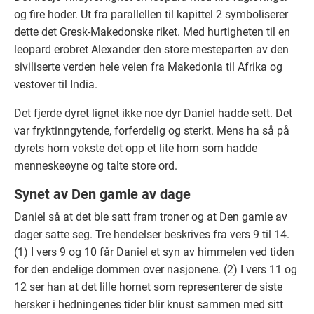
og fire hoder. Ut fra parallellen til kapittel 2 symboliserer
dette det Gresk-Makedonske riket. Med hurtigheten til en
leopard erobret Alexander den store mesteparten av den
siviliserte verden hele veien fra Makedonia til Afrika og
vestover til India.
Det fjerde dyret lignet ikke noe dyr Daniel hadde sett. Det
var fryktinngytende, forferdelig og sterkt. Mens ha så på
dyrets horn vokste det opp et lite horn som hadde
menneskeøyne og talte store ord.
Synet av Den gamle av dage
Daniel så at det ble satt fram troner og at Den gamle av
dager satte seg. Tre hendelser beskrives fra vers 9 til 14.
(1) I vers 9 og 10 får Daniel et syn av himmelen ved tiden
for den endelige dommen over nasjonene. (2) I vers 11 og
12 ser han at det lille hornet som representerer de siste
hersker i hedningenes tider blir knust sammen med sitt