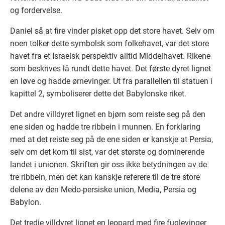
og fordervelse.
Daniel så at fire vinder pisket opp det store havet. Selv om
noen tolker dette symbolsk som folkehavet, var det store
havet fra et Israelsk perspektiv alltid Middelhavet. Rikene
som beskrives lå rundt dette havet. Det første dyret lignet
en løve og hadde ørnevinger. Ut fra parallellen til statuen i
kapittel 2, symboliserer dette det Babylonske riket.
Det andre villdyret lignet en bjørn som reiste seg på den
ene siden og hadde tre ribbein i munnen. En forklaring
med at det reiste seg på de ene siden er kanskje at Persia,
selv om det kom til sist, var det største og dominerende
landet i unionen. Skriften gir oss ikke betydningen av de
tre ribbein, men det kan kanskje referere til de tre store
delene av den Medo-persiske union, Media, Persia og
Babylon.
Det tredje villdyret lignet en leopard med fire fuglevinger